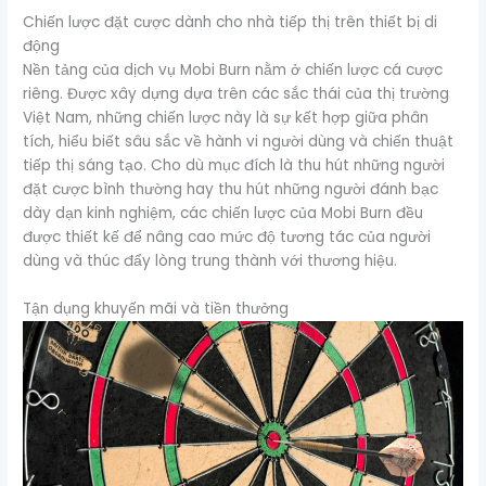
Chiến lược đặt cược dành cho nhà tiếp thị trên thiết bị di
động
Nền tảng của dịch vụ Mobi Burn nằm ở chiến lược cá cược
riêng. Được xây dựng dựa trên các sắc thái của thị trường
Việt Nam, những chiến lược này là sự kết hợp giữa phân
tích, hiểu biết sâu sắc về hành vi người dùng và chiến thuật
tiếp thị sáng tạo. Cho dù mục đích là thu hút những người
đặt cược bình thường hay thu hút những người đánh bạc
dày dạn kinh nghiệm, các chiến lược của Mobi Burn đều
được thiết kế để nâng cao mức độ tương tác của người
dùng và thúc đẩy lòng trung thành với thương hiệu.
Tận dụng khuyến mãi và tiền thưởng