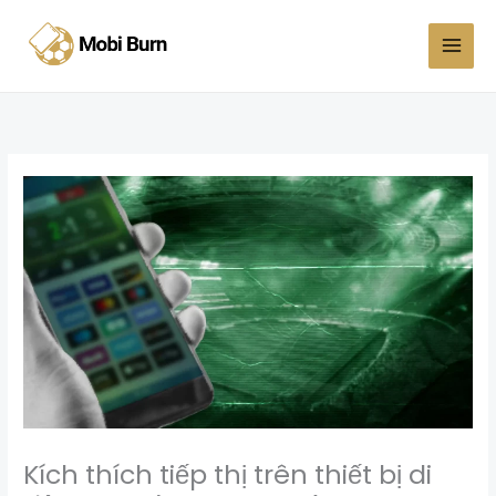
Skip
MAI
to
MEN
content
Kích thích tiếp thị trên thiết bị di