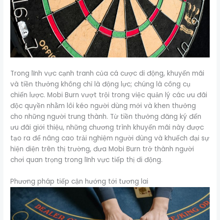
Trong lĩnh vực cạnh tranh của cá cược di động, khuyến mãi
và tiền thưởng không chỉ là động lực; chúng là công cụ
chiến lược. Mobi Burn vượt trội trong việc quản lý các ưu đãi
độc quyền nhằm lôi kéo người dùng mới và khen thưởng
cho những người trung thành. Từ tiền thưởng đăng ký đến
ưu đãi giới thiệu, những chương trình khuyến mãi này được
tạo ra để nâng cao trải nghiệm người dùng và khuếch đại sự
hiện diện trên thị trường, đưa Mobi Burn trở thành người
chơi quan trọng trong lĩnh vực tiếp thị di động.
Phương pháp tiếp cận hướng tới tương lai