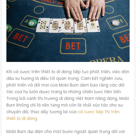
Khi cá cược trên thiết bị di động tiếp tục phát triển, việc đón
đầu xu hướng là điều tối quan trọng. Cam kết nghiên cứu,
phát triển và đổi mới của Mobi Burn đảm bảo rằng các đối
tác của họ luôn được trang bị những chiến lược tiên tiến.
Trong bối cảnh thị trường di động Việt Nam năng động, Mobi
Burn không chỉ là nền tảng mà còn là chất xúc tác cho sự
chuyển đổi, thúc đẩy tương lai của
cá cược tiếp thị trên
thiết bị di động.
Mobi Burn đại diện cho một bước ngoặt quan trọng đối với