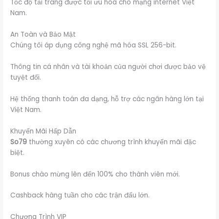
Tốc độ tải trang được tối ưu hóa cho mạng internet Việt
Nam.
An Toàn và Bảo Mật
Chúng tôi áp dụng công nghệ mã hóa SSL 256-bit.
Thông tin cá nhân và tài khoản của người chơi được bảo vệ
tuyệt đối.
Hệ thống thanh toán đa dạng, hỗ trợ các ngân hàng lớn tại
Việt Nam.
Khuyến Mãi Hấp Dẫn
So79
thường xuyên có các chương trình khuyến mãi đặc
biệt.
Bonus chào mừng lên đến 100% cho thành viên mới.
Cashback hàng tuần cho các trận đấu lớn.
Chương Trình VIP