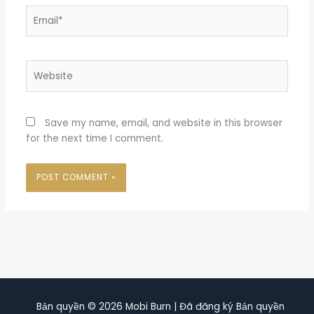
Email*
Website
Save my name, email, and website in this browser
for the next time I comment.
Bản quyền © 2026 Mobi Burn | Đã đăng ký Bản quyền