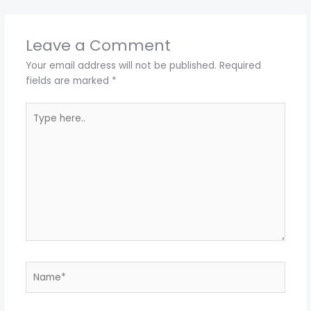
Leave a Comment
Your email address will not be published.
Required
fields are marked
*
Type
here..
Name*