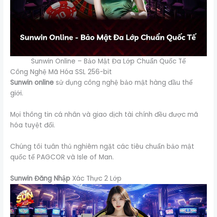
Sunwin Online – Bảo Mật Đa Lớp Chuẩn Quốc Tế
Công Nghệ Mã Hóa SSL 256-bit
Sunwin online
sử dụng công nghệ bảo mật hàng đầu thế
giới.
Mọi thông tin cá nhân và giao dịch tài chính đều được mã
hóa tuyệt đối.
Chúng tôi tuân thủ nghiêm ngặt các tiêu chuẩn bảo mật
quốc tế PAGCOR và Isle of Man.
Sunwin Đăng Nhập
Xác Thực 2 Lớp