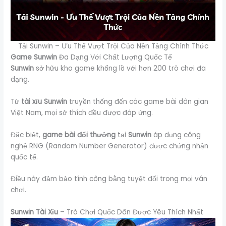
Tải Sunwin – Ưu Thế Vượt Trội Của Nền Tảng Chính Thức
Game Sunwin
Đa Dạng Với Chất Lượng Quốc Tế
Sunwin
sở hữu kho game khổng lồ với hơn 200 trò chơi đa
dạng.
Từ
tài xỉu Sunwin
truyền thống đến các game bài dân gian
Việt Nam, mọi sở thích đều được đáp ứng.
Đặc biệt,
game bài đổi thưởng
tại
Sunwin
áp dụng công
nghệ RNG (Random Number Generator) được chứng nhận
quốc tế.
Điều này đảm bảo tính công bằng tuyệt đối trong mọi ván
chơi.
Sunwin Tài Xỉu
– Trò Chơi Quốc Dân Được Yêu Thích Nhất