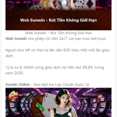
Web Sunwin – Rút Tiền Không Giới Hạn
Web Sunwin
cho phép rút tiền 24/7 với hạn mức linh hoạt.
Người chơi VIP có thể rút lên đến 500 triệu VND mỗi lần giao
dịch.
Tỷ lệ xử lý thành công giao dịch rút tiền đạt 99,8% trong
năm 2025.
Sunwin Online
– Bảo Mật Đa Lớp Chuẩn Quốc Tế