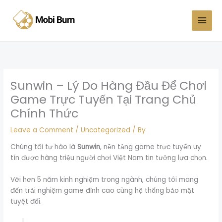
Skip
MAI
to
MEN
content
Sunwin – Lý Do Hàng Đầu Để Chơi
Game Trực Tuyến Tại Trang Chủ
Chính Thức
Leave a Comment
/
Uncategorized
/ By
Chúng tôi tự hào là
Sunwin
, nền tảng game trực tuyến uy
tín được hàng triệu người chơi Việt Nam tin tưởng lựa chọn.
Với hơn 5 năm kinh nghiệm trong ngành, chúng tôi mang
đến trải nghiệm game đỉnh cao cùng hệ thống bảo mật
tuyệt đối.