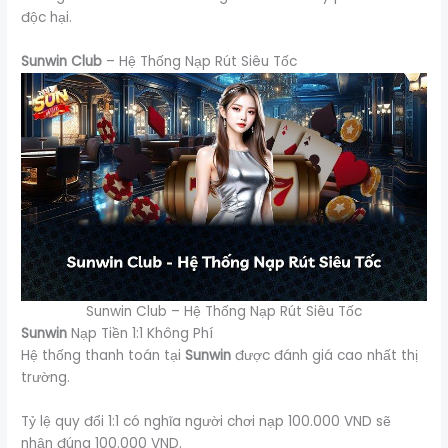
độc hại.
Sunwin Club
– Hệ Thống Nạp Rút Siêu Tốc
Sunwin Club – Hệ Thống Nạp Rút Siêu Tốc
Sunwin
Nạp Tiền 1:1 Không Phí
Hệ thống thanh toán tại
Sunwin
được đánh giá cao nhất thị
trường.
Tỷ lệ quy đổi 1:1 có nghĩa người chơi nạp 100.000 VND sẽ
nhận đúng 100.000 VND.