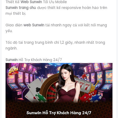
Thiết Kế
Web Sunwin
Tối Ưu Mobile
Sunwin trang chủ
được thiết kế responsive hoàn hảo trên
mọi thiết bị.
Giao diện
web Sunwin
tải nhanh ngay cả với kết nối mạng
yếu.
Tốc độ tải trang trung bình chỉ 1,2 giây, nhanh nhất trong
ngành.
Sunwin
Hỗ Trợ Khách Hàng 24/7