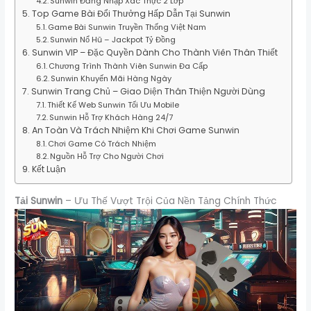
Sunwin Đăng Nhập Xác Thực 2 Lớp
Top Game Bài Đổi Thưởng Hấp Dẫn Tại Sunwin
Game Bài Sunwin Truyền Thống Việt Nam
Sunwin Nổ Hũ – Jackpot Tỷ Đồng
Sunwin VIP – Đặc Quyền Dành Cho Thành Viên Thân Thiết
Chương Trình Thành Viên Sunwin Đa Cấp
Sunwin Khuyến Mãi Hàng Ngày
Sunwin Trang Chủ – Giao Diện Thân Thiện Người Dùng
Thiết Kế Web Sunwin Tối Ưu Mobile
Sunwin Hỗ Trợ Khách Hàng 24/7
An Toàn Và Trách Nhiệm Khi Chơi Game Sunwin
Chơi Game Có Trách Nhiệm
Nguồn Hỗ Trợ Cho Người Chơi
Kết Luận
Tải Sunwin
– Ưu Thế Vượt Trội Của Nền Tảng Chính Thức