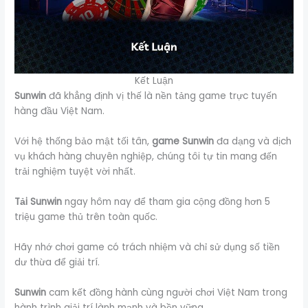
Kết Luận
Sunwin
đã khẳng định vị thế là nền tảng game trực tuyến
hàng đầu Việt Nam.
Với hệ thống bảo mật tối tân,
game Sunwin
đa dạng và dịch
vụ khách hàng chuyên nghiệp, chúng tôi tự tin mang đến
trải nghiệm tuyệt vời nhất.
Tải Sunwin
ngay hôm nay để tham gia cộng đồng hơn 5
triệu game thủ trên toàn quốc.
Hãy nhớ chơi game có trách nhiệm và chỉ sử dụng số tiền
dư thừa để giải trí.
Sunwin
cam kết đồng hành cùng người chơi Việt Nam trong
hành trình giải trí lành mạnh và bền vững.