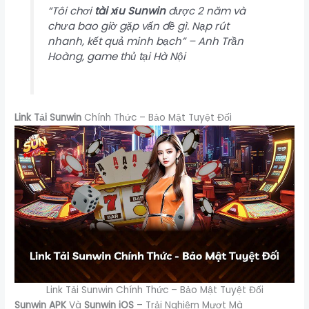
“Tôi chơi
tài xỉu Sunwin
được 2 năm và
chưa bao giờ gặp vấn đề gì. Nạp rút
nhanh, kết quả minh bạch” – Anh Trần
Hoàng, game thủ tại Hà Nội
Link Tải Sunwin
Chính Thức – Bảo Mật Tuyệt Đối
Link Tải Sunwin Chính Thức – Bảo Mật Tuyệt Đối
Sunwin APK
Và
Sunwin iOS
– Trải Nghiệm Mượt Mà