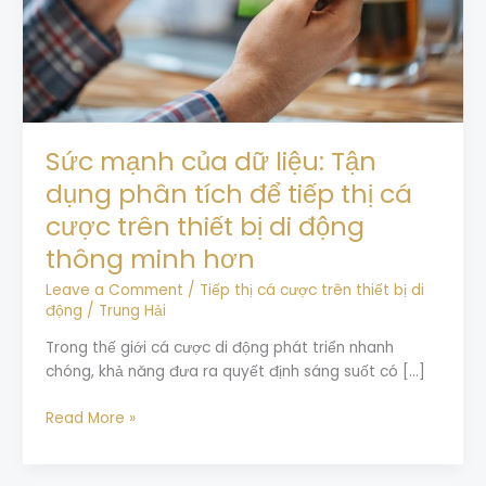
phân
tích
để
tiếp
thị
cá
cược
Sức mạnh của dữ liệu: Tận
trên
dụng phân tích để tiếp thị cá
thiết
cược trên thiết bị di động
bị
di
thông minh hơn
động
Leave a Comment
/
Tiếp thị cá cược trên thiết bị di
thông
động
/
Trung Hải
minh
hơn
Trong thế giới cá cược di động phát triển nhanh
chóng, khả năng đưa ra quyết định sáng suốt có […]
Read More »